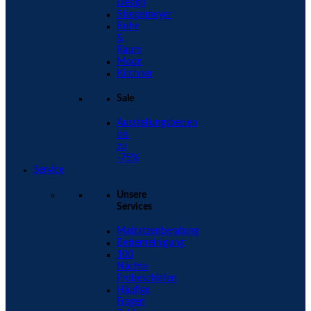
Design
Stiegelmeyer
Ruhe
&
Raum
Moon
Kirchner
Sale
Ausstellungsbetten
bis
zu
-75%
Service
Unsere
Services
Matratzenberatung
Bettenreinigung
100
Nächte
Probeschlafen
Häufige
Fragen