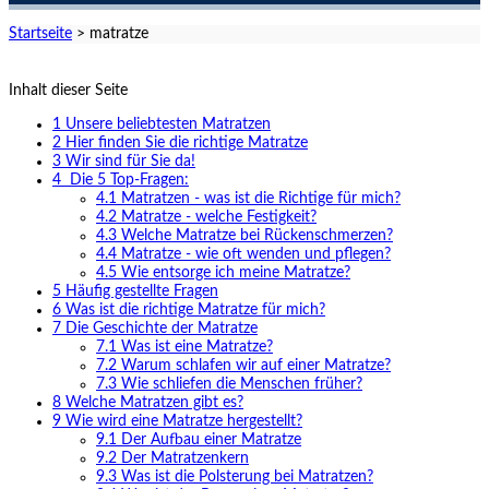
Startseite
>
matratze
Inhalt dieser Seite
1
Unsere beliebtesten Matratzen
2
Hier finden Sie die richtige Matratze
3
Wir sind für Sie da!
4
Die 5 Top-Fragen:
4.1
Matratzen - was ist die Richtige für mich?
4.2
Matratze - welche Festigkeit?
4.3
Welche Matratze bei Rückenschmerzen?
4.4
Matratze - wie oft wenden und pflegen?
4.5
Wie entsorge ich meine Matratze?
5
Häufig gestellte Fragen
6
Was ist die richtige Matratze für mich?
7
Die Geschichte der Matratze
7.1
Was ist eine Matratze?
7.2
Warum schlafen wir auf einer Matratze?
7.3
Wie schliefen die Menschen früher?
8
Welche Matratzen gibt es?
9
Wie wird eine Matratze hergestellt?
9.1
Der Aufbau einer Matratze
9.2
Der Matratzenkern
9.3
Was ist die Polsterung bei Matratzen?