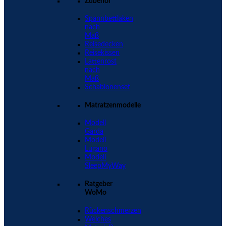
Zubehör
Spannbettlaken
nach
Maß
Reisedecken
Reisekissen
Lattenrost
nach
Maß
Schablonenset
Matratzenmodelle
Modell
Garda
Modell
Lugano
Modell
SleepMyWay
Ratgeber
WoMo
Rückenschmerzen
Welches