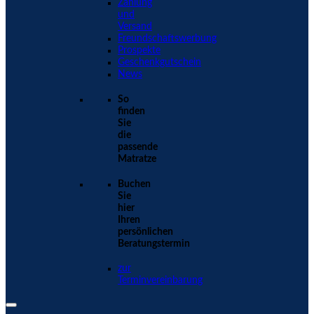
Zahlung
und
Versand
Freundschaftswerbung
Prospekte
Geschenkgutschein
News
So
finden
Sie
die
passende
Matratze
Buchen
Sie
hier
Ihren
persönlichen
Beratungstermin
zur
Terminvereinbarung