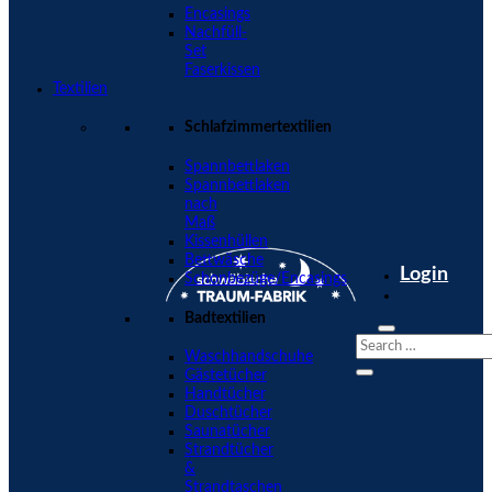
Encasings
Nachfüll-
Set
Faserkissen
Textilien
Schlafzimmertextilien
Spannbettlaken
Spannbettlaken
nach
Maß
Kissenhüllen
Bettwäsche
Login
Schonbezüge/Encasings
Badtextilien
Waschhandschuhe
Gästetücher
Handtücher
Duschtücher
Saunatücher
Strandtücher
&
Strandtaschen