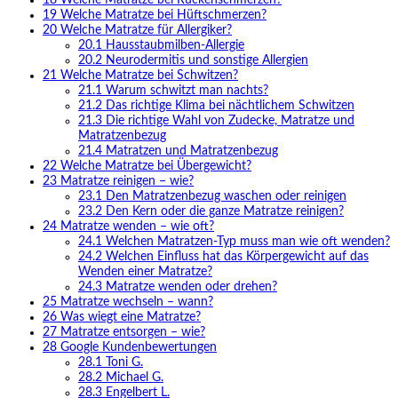
18
Welche Matratze bei Rückenschmerzen?
19
Welche Matratze bei Hüftschmerzen?
20
Welche Matratze für Allergiker?
20.1
Hausstaubmilben-Allergie
20.2
Neurodermitis und sonstige Allergien
21
Welche Matratze bei Schwitzen?
21.1
Warum schwitzt man nachts?
21.2
Das richtige Klima bei nächtlichem Schwitzen
21.3
Die richtige Wahl von Zudecke, Matratze und
Matratzenbezug
21.4
Matratzen und Matratzenbezug
22
Welche Matratze bei Übergewicht?
23
Matratze reinigen – wie?
23.1
Den Matratzenbezug waschen oder reinigen
23.2
Den Kern oder die ganze Matratze reinigen?
24
Matratze wenden – wie oft?
24.1
Welchen Matratzen-Typ muss man wie oft wenden?
24.2
Welchen Einfluss hat das Körpergewicht auf das
Wenden einer Matratze?
24.3
Matratze wenden oder drehen?
25
Matratze wechseln – wann?
26
Was wiegt eine Matratze?
27
Matratze entsorgen – wie?
28
Google Kundenbewertungen
28.1
Toni G.
28.2
Michael G.
28.3
Engelbert L.