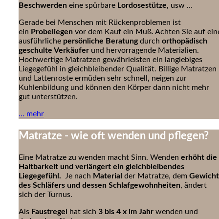
Beschwerden
eine spürbare
Lordosestütze
, usw …
Gerade bei Menschen mit Rückenproblemen ist
ein
Probeliegen
vor dem Kauf ein Muß. Achten Sie auf ein
ausführliche
persönliche Beratung
durch
orthopädisch
geschulte Verkäufer
und hervorragende Materialien.
Hochwertige Matratzen gewährleisten ein langlebiges
Liegegefühl in gleichbleibender Qualität. Billige Matratzen
und Lattenroste ermüden sehr schnell, neigen zur
Kuhlenbildung und können den Körper dann nicht mehr
gut unterstützen.
… mehr
Matratze - wie oft wenden und pflegen?
Eine Matratze zu wenden macht Sinn. Wenden
erhöht die
Haltbarkeit und verlängert ein gleichbleibendes
Liegegefühl.
Je nach
Material
der Matratze, dem
Gewicht
des Schläfers und dessen Schlafgewohnheiten
, ändert
sich der Turnus.
Als
Faustregel
hat sich
3 bis
4 x im Jahr
wenden und