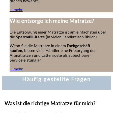
drehen bewährt.
… mehr
Wie entsorge ich meine Matratze?
Die Entsorgung einer Matratze ist am einfachsten über
die
Sperrmüll-Karte
(in vielen Landkreisen üblich).
Wenn Sie die Matratze in einem
Fachgeschäft
kaufen,
bieten viele Händler eine Entsorgung der
Altmatratzen und Lattenroste als zubuchbare
Serviceleistung an.
… mehr
Häufig gestellte Fragen
Was ist die richtige Matratze für mich?