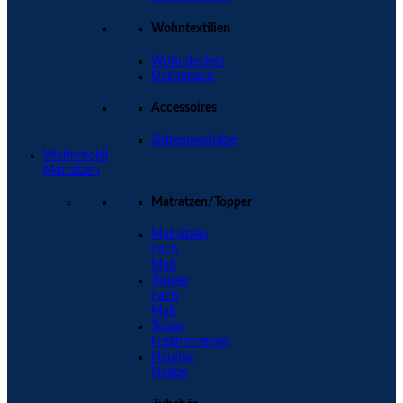
Wohntextilien
Wohndecken
Dekokissen
Accessoires
Zirbenprodukte
Wohnmobil
Matratzen
Matratzen/Topper
Matratzen
nach
Maß
Topper
nach
Maß
Tubes
Ergänzungsset
Häufige
Fragen