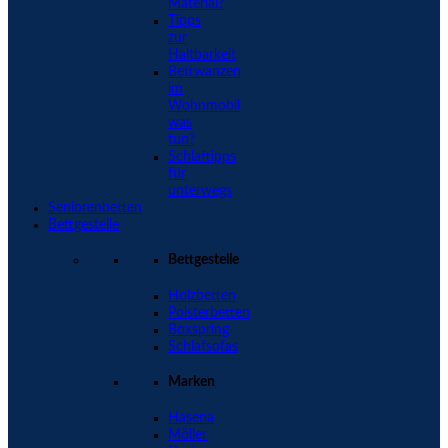
Material?
Tipps
zur
Haltbarkeit
Bettwanzen
im
Wohnmobil
was
tun?
Schlaftipps
für
unterwegs
Seniorenbetten
Bettgestelle
Bettgestelle
Holzbetten
Polsterbetten
Boxspring
Schlafsofas
Marken
Hasena
Möller