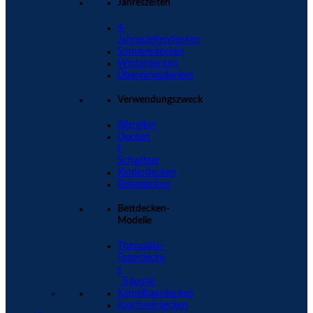
Jahreszeiten
4-
Jahreszeitendecken
Sommerdecken
Winterdecken
Übergangsdecken
Verwendungszweck
Allergiker
Decken
f.
Schwitzer
Kinderdecken
Reisedecken
Bettdecken-
Modelle
Thinsulate-
Faserdecke
s
´Träumle
Kamelhaardecken
Kaschmirdecken