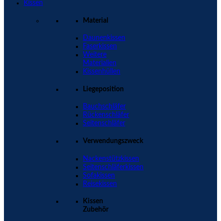
Kissen
Material
Daunenkissen
Faserkissen
Weitere
Materialien
Kissenhüllen
Liegeposition
Bauchschläfer
Rückenschläfer
Seitenschläfer
Verwendungszweck
Nackenstützkissen
Seitenschläferkissen
Sofakissen
Reisekissen
Kissen
Zubehör