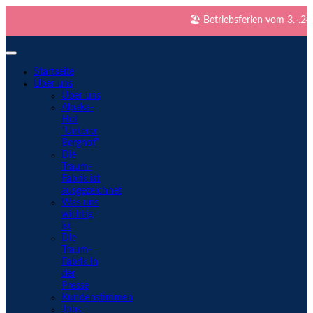
🏖️ Betriebsferien vom 3.-.24.8. 
Startseite
Über uns
Über uns
Alpaka-
Hof
“Unterer
Berghof”
Die
Traum-
Fabrik ist
ausgezeichnet
Was uns
wichtig
ist
Die
Traum-
Fabrik in
der
Presse
Kundenstimmen
Jobs