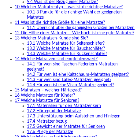
9.4
Was ist der Bezug einer Matratze?
10
Welcher Matratzentyp – was ist die richtige Matratze?
10.1
3 Punkte für die richtige Wahl der geeigneten
Matratze
11
Was ist die richtige Größe für eine Matratze?
11.1
Übersicht über die gängigsten Größen bei Matratzen
12
Die Höhe einer Matratze – Wie hoch ist eine gute Matratze?
13
Welcher Matratzen-Kunde sind Sie?
13.1
Welche Matratze für Seitenschläfer?
13.2
Welche Matratze für Bauchschläfer?
13.3
Welche Matratze für Rückenschläfer?
14
Welche Matratzen sind empfehlenswert?
14.1
Für wen sind Taschen-Federkern-Matratzen
geeignet?
14.2
Für wen ist eine Kaltschaum-Matratzen geeignet?
14.3
Für wen sind Latex-Matratzen geeignet?
14.4
Für wen ist eine Visco-Matratze geeignet?
15
Matratzen – welcher Härtegrad?
16
Welche Matratze für Kinder?
17
Welche Matratze für Senioren?
17.1
Materialien für den Matratzenkern
17.2
Härtegrad der Matratze
17.3
Unterstützung beim Aufstehen und Hinlegen
17.4
Matratzenbezug
17.5
Gewicht einer Matratze für Senioren
17.6
Pflege der Matratze