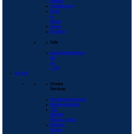
Design
Stiegelmeyer
Ruhe
&
Raum
Moon
Kirchner
Sale
Ausstellungsbetten
bis
zu
-75%
Service
Unsere
Services
Matratzenberatung
Bettenreinigung
100
Nächte
Probeschlafen
Häufige
Fragen