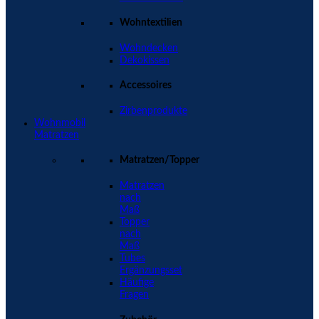
Wohntextilien
Wohndecken
Dekokissen
Accessoires
Zirbenprodukte
Wohnmobil
Matratzen
Matratzen/Topper
Matratzen
nach
Maß
Topper
nach
Maß
Tubes
Ergänzungsset
Häufige
Fragen