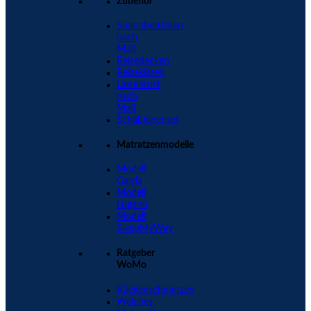
Zubehör
Spannbettlaken
nach
Maß
Reisedecken
Reisekissen
Lattenrost
nach
Maß
Schablonenset
Matratzenmodelle
Modell
Garda
Modell
Lugano
Modell
SleepMyWay
Ratgeber
WoMo
Rückenschmerzen
Welches