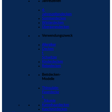
Jahreszeiten
4-
Jahreszeitendecken
Sommerdecken
Winterdecken
Übergangsdecken
Verwendungszweck
Allergiker
Decken
f.
Schwitzer
Kinderdecken
Reisedecken
Bettdecken-
Modelle
Thinsulate-
Faserdecke
s
´Träumle
Kamelhaardecken
Kaschmirdecken