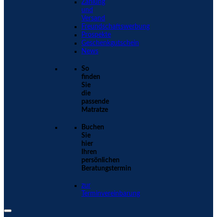
Zahlung
und
Versand
Freundschaftswerbung
Prospekte
Geschenkgutschein
News
So
finden
Sie
die
passende
Matratze
Buchen
Sie
hier
Ihren
persönlichen
Beratungstermin
zur
Terminvereinbarung