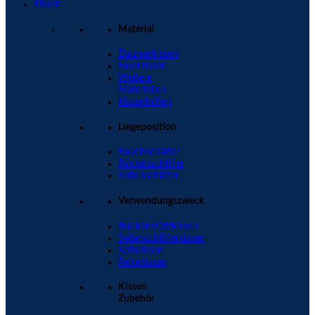
Kissen
Material
Daunenkissen
Faserkissen
Weitere
Materialien
Kissenhüllen
Liegeposition
Bauchschläfer
Rückenschläfer
Seitenschläfer
Verwendungszweck
Nackenstützkissen
Seitenschläferkissen
Sofakissen
Reisekissen
Kissen
Zubehör