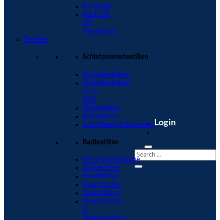
Encasings
Nachfüll-
Set
Faserkissen
Textilien
Schlafzimmertextilien
Spannbettlaken
Spannbettlaken
nach
Maß
Kissenhüllen
Bettwäsche
Login
Schonbezüge/Encasings
Badtextilien
Waschhandschuhe
Gästetücher
Handtücher
Duschtücher
Saunatücher
Strandtücher
&
Strandtaschen