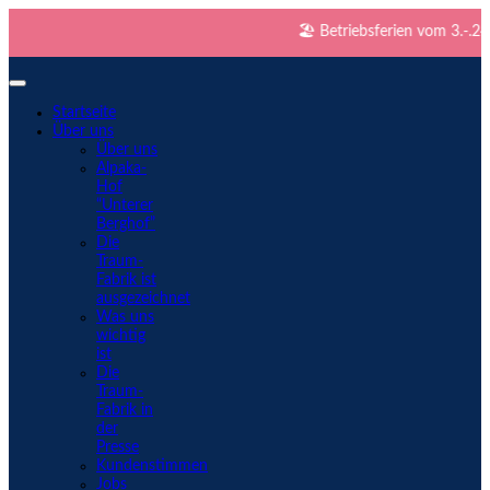
🏖️ Betriebsferien vom 3.-.24.8. 
Startseite
Über uns
Über uns
Alpaka-
Hof
“Unterer
Berghof”
Die
Traum-
Fabrik ist
ausgezeichnet
Was uns
wichtig
ist
Die
Traum-
Fabrik in
der
Presse
Kundenstimmen
Jobs