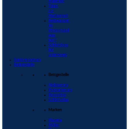
Material?
Tipps
zur
Haltbarkeit
Bettwanzen
im
Wohnmobil
was
tun?
Schlaftipps
für
unterwegs
Seniorenbetten
Bettgestelle
Bettgestelle
Holzbetten
Polsterbetten
Boxspring
Schlafsofas
Marken
Hasena
Möller