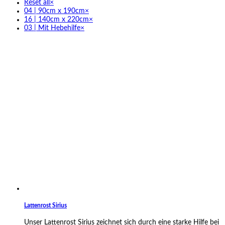
Reset all
×
04 | 90cm x 190cm
×
16 | 140cm x 220cm
×
03 | Mit Hebehilfe
×
Lattenrost Sirius
Unser Lattenrost Sirius zeichnet sich durch eine starke Hilfe bei