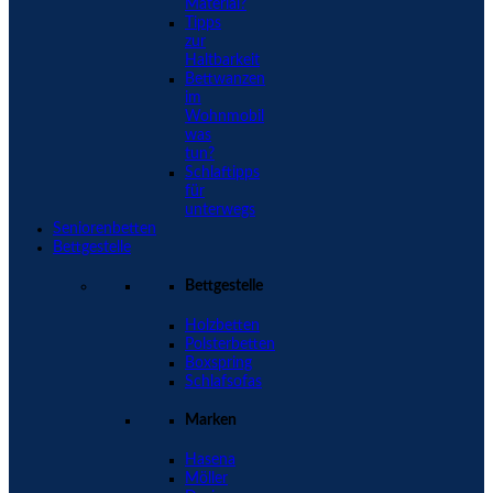
Material?
Tipps
zur
Haltbarkeit
Bettwanzen
im
Wohnmobil
was
tun?
Schlaftipps
für
unterwegs
Seniorenbetten
Bettgestelle
Bettgestelle
Holzbetten
Polsterbetten
Boxspring
Schlafsofas
Marken
Hasena
Möller