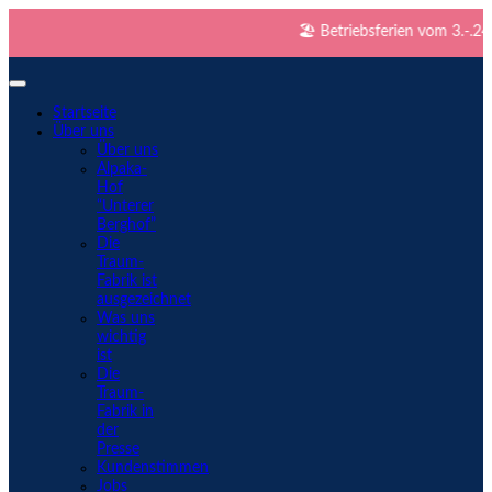
🏖️ Betriebsferien vom 3.-.24.8. 
Startseite
Über uns
Über uns
Alpaka-
Hof
“Unterer
Berghof”
Die
Traum-
Fabrik ist
ausgezeichnet
Was uns
wichtig
ist
Die
Traum-
Fabrik in
der
Presse
Kundenstimmen
Jobs