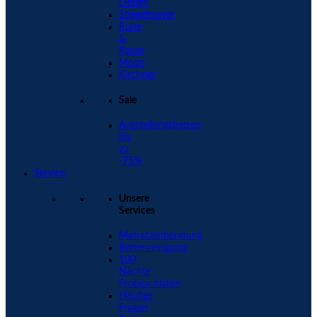
Design
Stiegelmeyer
Ruhe
&
Raum
Moon
Kirchner
Sale
Ausstellungsbetten
bis
zu
-75%
Service
Unsere
Services
Matratzenberatung
Bettenreinigung
100
Nächte
Probeschlafen
Häufige
Fragen