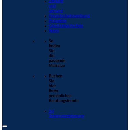
Zahlung
und
Versand
Freundschaftswerbung
Prospekte
Geschenkgutschein
News
So
finden
Sie
die
passende
Matratze
Buchen
Sie
hier
Ihren
persönlichen
Beratungstermin
zur
Terminvereinbarung