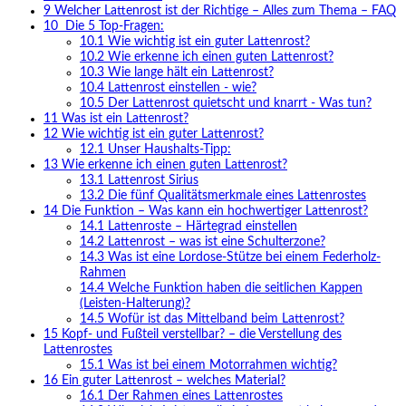
9
Welcher Lattenrost ist der Richtige – Alles zum Thema – FAQ
10
Die 5 Top-Fragen:
10.1
Wie wichtig ist ein guter Lattenrost?
10.2
Wie erkenne ich einen guten Lattenrost?
10.3
Wie lange hält ein Lattenrost?
10.4
Lattenrost einstellen - wie?
10.5
Der Lattenrost quietscht und knarrt - Was tun?
11
Was ist ein Lattenrost?
12
Wie wichtig ist ein guter Lattenrost?
12.1
Unser Haushalts-Tipp:
13
Wie erkenne ich einen guten Lattenrost?
13.1
Lattenrost Sirius
13.2
Die fünf Qualitätsmerkmale eines Lattenrostes
14
Die Funktion – Was kann ein hochwertiger Lattenrost?
14.1
Lattenroste – Härtegrad einstellen
14.2
Lattenrost – was ist eine Schulterzone?
14.3
Was ist eine Lordose-Stütze bei einem Federholz-
Rahmen
14.4
Welche Funktion haben die seitlichen Kappen
(Leisten-Halterung)?
14.5
Wofür ist das Mittelband beim Lattenrost?
15
Kopf- und Fußteil verstellbar? – die Verstellung des
Lattenrostes
15.1
Was ist bei einem Motorrahmen wichtig?
16
Ein guter Lattenrost – welches Material?
16.1
Der Rahmen eines Lattenrostes