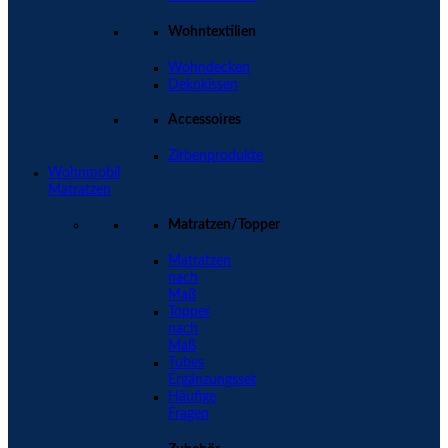
Wohntextilien
Wohndecken
Dekokissen
Accessoires
Zirbenprodukte
Wohnmobil
Matratzen
Matratzen/Topper
Matratzen
nach
Maß
Topper
nach
Maß
Tubes
Ergänzungsset
Häufige
Fragen