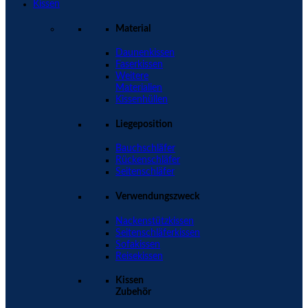
Kissen
Material
Daunenkissen
Faserkissen
Weitere
Materialien
Kissenhüllen
Liegeposition
Bauchschläfer
Rückenschläfer
Seitenschläfer
Verwendungszweck
Nackenstützkissen
Seitenschläferkissen
Sofakissen
Reisekissen
Kissen
Zubehör