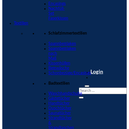
Encasings
Nachfüll-
Set
Faserkissen
Textilien
Schlafzimmertextilien
Spannbettlaken
Spannbettlaken
nach
Maß
Kissenhüllen
Bettwäsche
Login
Schonbezüge/Encasings
Badtextilien
Waschhandschuhe
Gästetücher
Handtücher
Duschtücher
Saunatücher
Strandtücher
&
Strandtaschen