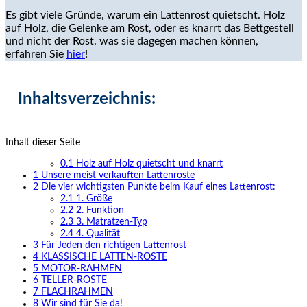
Es gibt viele Gründe, warum ein Lattenrost quietscht. Holz
auf Holz, die Gelenke am Rost, oder es knarrt das Bettgestell
und nicht der Rost. was sie dagegen machen können,
erfahren Sie
hier
!
Inhaltsverzeichnis:
Inhalt dieser Seite
0.1
Holz auf Holz quietscht und knarrt
1
Unsere meist verkauften Lattenroste
2
Die vier wichtigsten Punkte beim Kauf eines Lattenrost:
2.1
1. Größe
2.2
2. Funktion
2.3
3. Matratzen-Typ
2.4
4. Qualität
3
Für Jeden den richtigen Lattenrost
4
KLASSISCHE LATTEN-ROSTE
5
MOTOR-RAHMEN
6
TELLER-ROSTE
7
FLACHRAHMEN
8
Wir sind für Sie da!