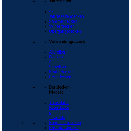
Jahreszeiten
4-
Jahreszeitendecken
Sommerdecken
Winterdecken
Übergangsdecken
Verwendungszweck
Allergiker
Decken
f.
Schwitzer
Kinderdecken
Reisedecken
Bettdecken-
Modelle
Thinsulate-
Faserdecke
s
´Träumle
Kamelhaardecken
Kaschmirdecken