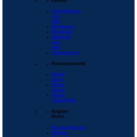
Zubehör
Spannbettlaken
nach
Maß
Reisedecken
Reisekissen
Lattenrost
nach
Maß
Schablonenset
Matratzenmodelle
Modell
Garda
Modell
Lugano
Modell
SleepMyWay
Ratgeber
WoMo
Rückenschmerzen
Welches