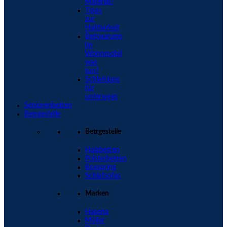
Material?
Tipps
zur
Haltbarkeit
Bettwanzen
im
Wohnmobil
was
tun?
Schlaftipps
für
unterwegs
Seniorenbetten
Bettgestelle
Bettgestelle
Holzbetten
Polsterbetten
Boxspring
Schlafsofas
Marken
Hasena
Möller