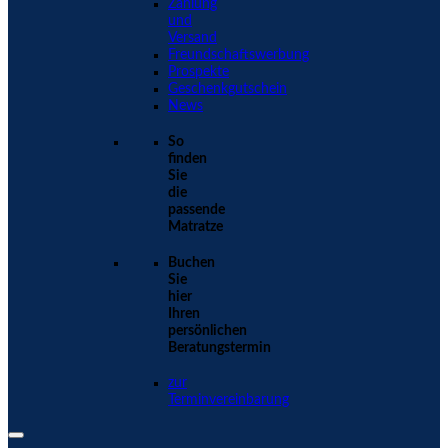
Zahlung
und
Versand
Freundschaftswerbung
Prospekte
Geschenkgutschein
News
So
finden
Sie
die
passende
Matratze
Buchen
Sie
hier
Ihren
persönlichen
Beratungstermin
zur
Terminvereinbarung