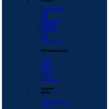
Zubehör
Spannbettlaken
nach
Maß
Reisedecken
Reisekissen
Lattenrost
nach
Maß
Schablonenset
Matratzenmodelle
Modell
Garda
Modell
Lugano
Modell
SleepMyWay
Ratgeber
WoMo
Rückenschmerzen
Welches