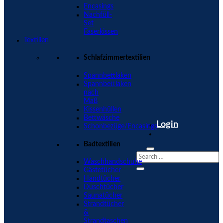
Encasings
Nachfüll-
Set
Faserkissen
Textilien
Schlafzimmertextilien
Spannbettlaken
Spannbettlaken
nach
Maß
Kissenhüllen
Bettwäsche
Login
Schonbezüge/Encasings
Badtextilien
Waschhandschuhe
Gästetücher
Handtücher
Duschtücher
Saunatücher
Strandtücher
&
Strandtaschen