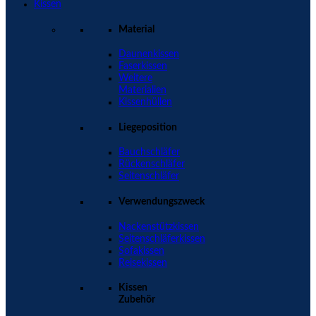
Kissen
Material
Daunenkissen
Faserkissen
Weitere
Materialien
Kissenhüllen
Liegeposition
Bauchschläfer
Rückenschläfer
Seitenschläfer
Verwendungszweck
Nackenstützkissen
Seitenschläferkissen
Sofakissen
Reisekissen
Kissen
Zubehör