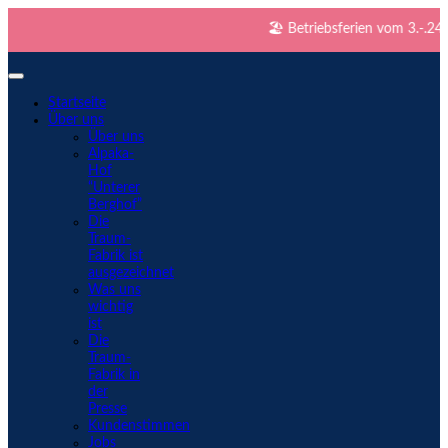
🏖️ Betriebsferien vom 3.-.24.8. >
Startseite
Über uns
Über uns
Alpaka-
Hof
“Unterer
Berghof”
Die
Traum-
Fabrik ist
ausgezeichnet
Was uns
wichtig
ist
Die
Traum-
Fabrik in
der
Presse
Kundenstimmen
Jobs