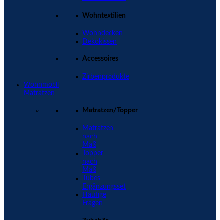
Wohntextilien
Wohndecken
Dekokissen
Accessoires
Zirbenprodukte
Wohnmobil
Matratzen
Matratzen/Topper
Matratzen
nach
Maß
Topper
nach
Maß
Tubes
Ergänzungsset
Häufige
Fragen