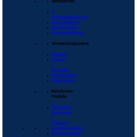
Jahreszeiten
4-
Jahreszeitendecken
Sommerdecken
Winterdecken
Übergangsdecken
Verwendungszweck
Allergiker
Decken
f.
Schwitzer
Kinderdecken
Reisedecken
Bettdecken-
Modelle
Thinsulate-
Faserdecke
s
´Träumle
Kamelhaardecken
Kaschmirdecken