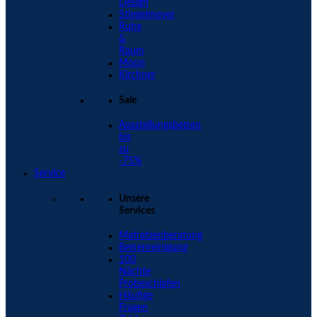
Design
Stiegelmeyer
Ruhe
&
Raum
Moon
Kirchner
Sale
Ausstellungsbetten
bis
zu
-75%
Service
Unsere
Services
Matratzenberatung
Bettenreinigung
100
Nächte
Probeschlafen
Häufige
Fragen