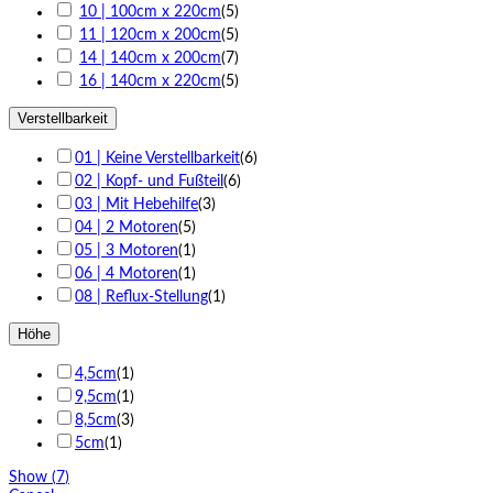
10 | 100cm x 220cm
(
5
)
11 | 120cm x 200cm
(
5
)
14 | 140cm x 200cm
(
7
)
16 | 140cm x 220cm
(
5
)
Verstellbarkeit
01 | Keine Verstellbarkeit
(
6
)
02 | Kopf- und Fußteil
(
6
)
03 | Mit Hebehilfe
(
3
)
04 | 2 Motoren
(
5
)
05 | 3 Motoren
(
1
)
06 | 4 Motoren
(
1
)
08 | Reflux-Stellung
(
1
)
Höhe
4,5cm
(
1
)
9,5cm
(
1
)
8,5cm
(
3
)
5cm
(
1
)
Show
(
7
)